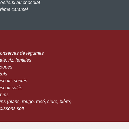
Moelleux au chocolat
Crème caramel
Conserves de légumes
ate, riz, lentilles
Soupes
Œufs
iscuits sucrés
iscuit salés
Chips
ins (blanc, rouge, rosé, cidre, bière)
oissons soft