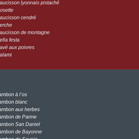
Saucisson lyonnais pistaché
Rosette
Saucisson cendré
Perche
Saucisson de montagne
ella festa
Pavé aux poivres
Salami
Jambon à l’os
Jambon blanc
Jambon aux herbes
Jambon de Parme
Jambon San Daniel
Jambon de Bayonne