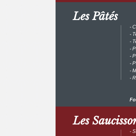
Les Pâtés
- 
- T
- T
- P
- P
- P
- 
- R
Fo
Les Saucisson
- 