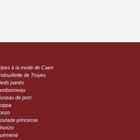
Tripes à la mode de Caen
ndouillette de Troyes
Pieds panés
Jambonneau
Museau de porc
Coppa
Lonzo
Roulade princesse
Chorizo
Guémené