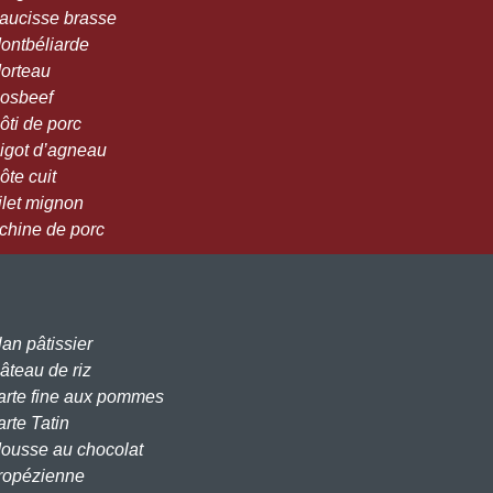
Saucisse brasse
Montbéliarde
Morteau
Rosbeef
ôti de porc
Gigot d’agneau
ôte cuit
ilet mignon
Echine de porc
lan pâtissier
Gâteau de riz
Tarte fine aux pommes
arte Tatin
Mousse au chocolat
Tropézienne