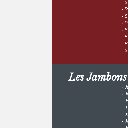
- 
- 
- 
- 
- 
- B
- 
- 
Les Jambons
- 
- 
- 
- 
- 
- 