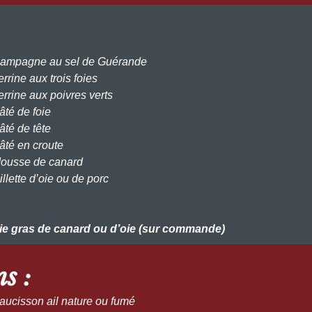
Campagne au sel de Guérande
errine aux trois foies
errine aux poivres verts
âté de foie
âté de tête
âté en croute
Mousse de canard
illette d’oie ou de porc
ie gras de canard ou d’oie (sur commande)
s :
Saucisson ail nature ou fumé