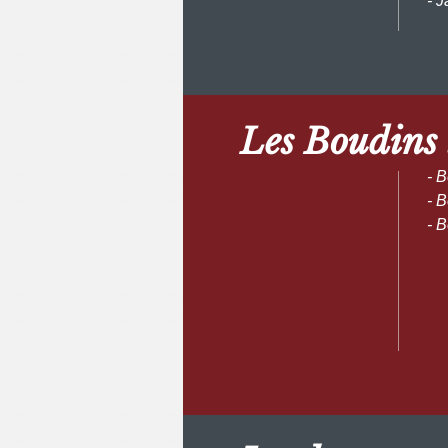
- 
Les Boudins 
- B
- 
- B