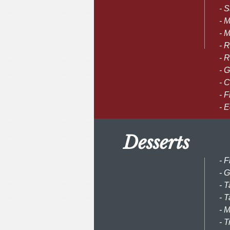
- 
- 
- 
- 
- R
- 
- C
- F
- 
Desserts
- F
- 
- 
- T
- 
- 