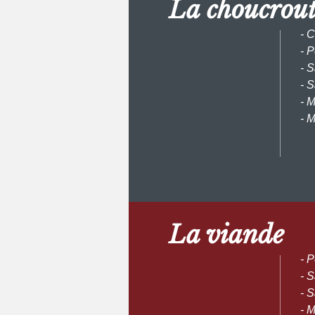
La choucro
- C
- P
- 
- 
- 
- 
La viande
- P
- 
- 
- 