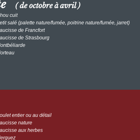
ute
( de octobre à avril )
hou cuit
etit salé (palette nature/fumée, poitrine nature/fumée, jarret)
Saucisse de Francfort
Saucisse de Strasbourg
Montbéliarde
Morteau
oulet entier ou au détail
Saucisse nature
Saucisse aux herbes
Merguez