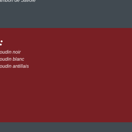
Jambon de Savoie
:
oudin noir
Boudin blanc
oudin antillais