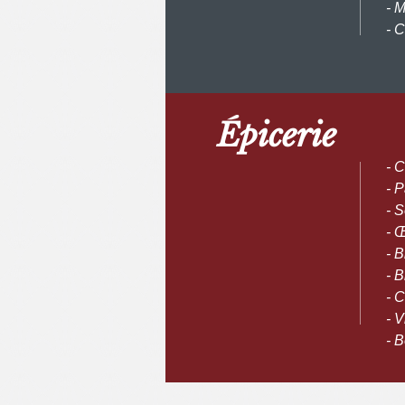
- 
- 
Épicerie
- 
- P
- 
- 
- B
- B
- 
- V
- B